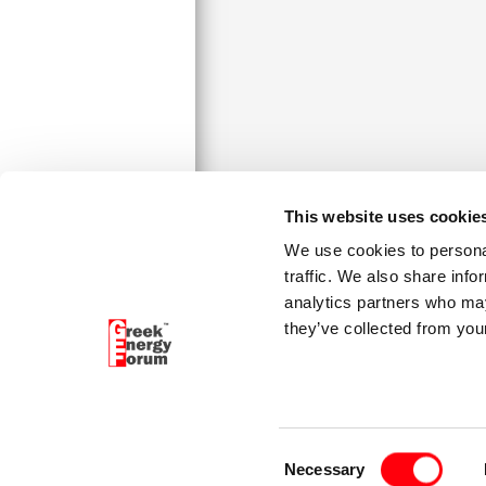
Connect
This website uses cookie
We use cookies to personal
traffic. We also share info
analytics partners who may
they’ve collected from your
Address:
Patision 127, Athens 112 51, G
You are always welcome to conta
All individuals involved in the Gree
Consent
employers.
Necessary
Selection