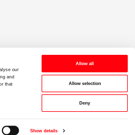
e the benefits and
Sign up for our
ome a Member
Newsletter
Allow all
alyse our
ing and
Allow selection
r that
Deny
s through the Forum are their own and do not reflect the view of their respective
Show details