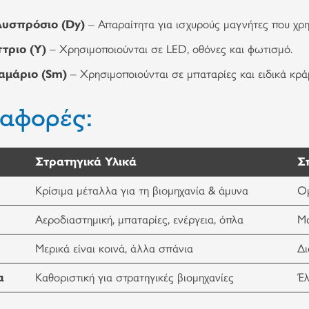
Δυσπρόσιο (Dy)
– Απαραίτητα για ισχυρούς μαγνήτες που χρησ
ττριο (Y)
– Χρησιμοποιούνται σε LED, οθόνες και φωτισμό.
αμάριο (Sm)
– Χρησιμοποιούνται σε μπαταρίες και ειδικά κρά
ιαφορές:
Στρατηγικά Υλικά
Σ
Κρίσιμα μέταλλα για τη βιομηχανία & άμυνα
Ομ
Αεροδιαστημική, μπαταρίες, ενέργεια, όπλα
Μα
Μερικά είναι κοινά, άλλα σπάνια
Δι
α
Καθοριστική για στρατηγικές βιομηχανίες
Έλ