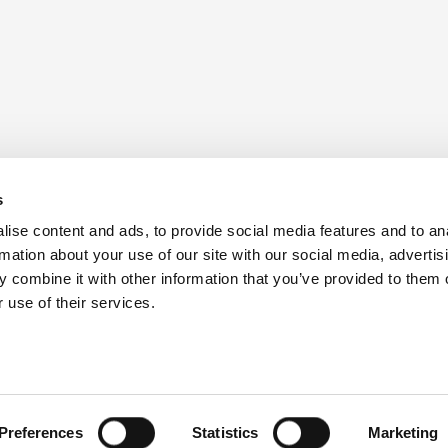
Discover our
Embrac
Memberships
Bec
s
ise content and ads, to provide social media features and to an
rmation about your use of our site with our social media, advertis
 combine it with other information that you’ve provided to them o
 use of their services.
reece
ct us with any ideas, comments or questions via
info@greekenergyforum.com
k Energy Forum are serving under their personal capacity. The analysis and opinions they expres
Preferences
Statistics
Marketing