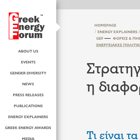
HOMEPAGE
ENERGY EXPLAINERS /
GEF
ΦΟΡΕΊΣ & ΠΗ
ΕΝΕΡΓΕΙΑΚΈΣ ΠΟΛΙΤΙ
ABOUT US
Στρατηγ
EVENTS
GENDER DIVERSITY
η διαφο
NEWS
PRESS RELEASES
PUBLICATIONS
ENERGY EXPLAINERS
GREEK ENERGY AWARDS
Τι είναι τ
MEDIA