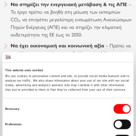
Να στηρίζει την ενεργειακή μετάβαση & τις ΑΠΕ
–
Το έργο πρέπει να βοηθά στη μείωση των εκπομπών
CO₂, να επιτρέπει μεγαλύτερη ενσωμάτωση Ανανεώσιμων
Πηγών Ενέργειας (ΑΠΕ) και να στηρίζει την κλιματική
ουδετερότητα της ΕΕ έως το 2050.
Να έχει οικονομική και κοινωνική αξία
– Πρέπει να
αποφέρει οικονομικά και περιβαλλοντικά οφέλη για τις
χώρες που συμμετέχουν, με λογικό κόστος για την
ανάπτυξή του.
This website uses cookies
We use cookies to personalise content and ads, to provide social media features and to
Να είναι ώριμο τεχνολογικά & υλοποιήσιμο
– Το
analyse our traffic. We also share information about your use of our site with our social
media, advertising and analytics partners who may combine it with other information
έργο πρέπει να είναι τεχνικά εφικτό, οικονομικά βιώσιμο
that you’ve provided to them or that they’ve collected from your use of their services.
και έτοιμο να προχωρήσει σε κατασκευή μέσα σε λίγα
χρόνια.
Consent
Necessary
Selection
Τι προνόμια αποκτά ένα
Preferences
έργο μόλις γίνει PCI;