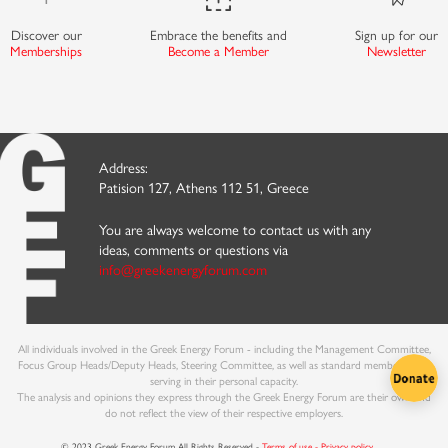
Discover our
Embrace the benefits and
Sign up for our
Memberships
Become a Member
Newsletter
Address:
Patision 127, Athens 112 51, Greece
You are always welcome to contact us with any
ideas, comments or questions via
info@greekenergyforum.com
All individuals involved in the Greek Energy Forum - including the Management Committee,
Focus Group Heads/Deputy Heads, Steering Committee, as well as standard members - are
serving in their personal capacity.
The analysis and opinions they express through the Greek Energy Forum are their own and
do not reflect the view of their respective employers.
© 2023 Greek Energy Forum All Rights Reserved -
Terms of use - Privacy policy