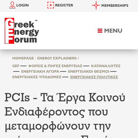
LOGIN
REGISTER
MEMBERSHIPS
MENU
Toggle
navigation
HOMEPAGE
ENERGY EXPLAINERS /
GEF
ΦΟΡΕΊΣ & ΠΗΓΈΣ ΕΝΈΡΓΕΙΑΣ
ΚΑΤΑΝΑΛΩΤΈΣ
ΕΝΕΡΓΕΙΑΚΉ ΑΓΟΡΆ
ΕΝΕΡΓΕΙΑΚΟΊ ΘΕΣΜΟΊ
ΕΝΕΡΓΕΙΑΚΈΣ ΥΠΟΔΟΜΈΣ
ΕΝΕΡΓΕΙΑΚΈΣ ΠΟΛΙΤΙΚΈΣ
PCIs - Τα Έργα Κοινού
Ενδιαφέροντος που
μεταμορφώνουν την