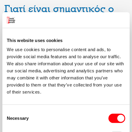
Γιατί είναι σημαντικός ο
TAP;
Ενεργειακή ασφάλεια & διαφοροποίηση
– Μειώνει
This website uses cookies
την εξάρτηση της Ευρώπης από το ρωσικό φυσικό αέριο,
We use cookies to personalise content and ads, to
προσφέροντας μια εναλλακτική πηγή εφοδιασμού.
provide social media features and to analyse our traffic.
Στρατηγικός ρόλος της Ελλάδας
– Ο TAP διέρχεται
We also share information about your use of our site with
550 χλμ. μέσα από την Ελλάδα, ενισχύοντας τη
our social media, advertising and analytics partners who
γεωπολιτική της θέση.
may combine it with other information that you’ve
provided to them or that they’ve collected from your use
Φιλικότερος προς το περιβάλλον
– Το φυσικό αέριο
of their services.
που μεταφέρει συμβάλλει στη μείωση των εκπομπών CO₂
σε σχέση με τα πιο ρυπογόνα καύσιμα (άνθρακας,
πετρέλαιο).
Consent
Υποδομές για το μέλλον
Necessary
– Ο TAP θα έχει τη
Selection
δυνατότητα να μεταφέρει και βιώσιμα καύσιμα, όπως