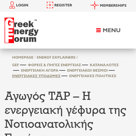
LOGIN
REGISTER
MEMBERSHIPS
MENU
Toggle
navigation
HOMEPAGE
ENERGY EXPLAINERS /
GEF
ΦΟΡΕΊΣ & ΠΗΓΈΣ ΕΝΈΡΓΕΙΑΣ
ΚΑΤΑΝΑΛΩΤΈΣ
ΕΝΕΡΓΕΙΑΚΉ ΑΓΟΡΆ
ΕΝΕΡΓΕΙΑΚΟΊ ΘΕΣΜΟΊ
ΕΝΕΡΓΕΙΑΚΈΣ ΥΠΟΔΟΜΈΣ
ΕΝΕΡΓΕΙΑΚΈΣ ΠΟΛΙΤΙΚΈΣ
Αγωγός TAP – Η
ενεργειακή γέφυρα της
Νοτιοανατολικής