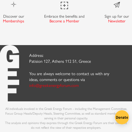
Discover our
Embrace the benefits and
Sign up for our
Memberships
Become a Member
Newsletter
Address:
Patision 127, Athens 112 51, Greece
You are always welcome to contact us with any
ideas, comments or questions via
info@greekenergyforum.com
All individuals involved in the Greek Energy Forum - including the Management Committee,
Focus Group Heads/Deputy Heads, Steering Committee, as well as standard members - are
serving in their personal capacity.
The analysis and opinions they express through the Greek Energy Forum are their own and
do not reflect the view of their respective employers.