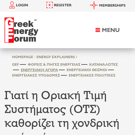
LOGIN
REGISTER
MEMBERSHIPS
MENU
Toggle
navigation
HOMEPAGE
ENERGY EXPLAINERS /
GEF
ΦΟΡΕΊΣ & ΠΗΓΈΣ ΕΝΈΡΓΕΙΑΣ
ΚΑΤΑΝΑΛΩΤΈΣ
ΕΝΕΡΓΕΙΑΚΉ ΑΓΟΡΆ
ΕΝΕΡΓΕΙΑΚΟΊ ΘΕΣΜΟΊ
ΕΝΕΡΓΕΙΑΚΈΣ ΥΠΟΔΟΜΈΣ
ΕΝΕΡΓΕΙΑΚΈΣ ΠΟΛΙΤΙΚΈΣ
Γιατί η Οριακή Τιμή
Συστήματος (ΟΤΣ)
καθορίζει τη χονδρική