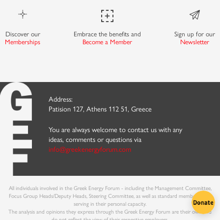
Discover our
Embrace the benefits and
Sign up for our
Memberships
Become a Member
Newsletter
Address:
Patision 127, Athens 112 51, Greece
You are always welcome to contact us with any
ideas, comments or questions via
info@greekenergyforum.com
All individuals involved in the Greek Energy Forum - including the Management Committee,
Focus Group Heads/Deputy Heads, Steering Committee, as well as standard members - are
serving in their personal capacity.
The analysis and opinions they express through the Greek Energy Forum are their own and
do not reflect the view of their respective employers.