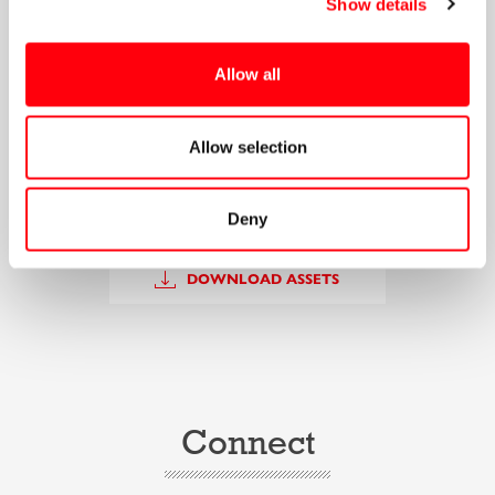
Show details
Η Οριακή Τιμή Συστήματος διαμορφώνει τη
χονδρική τιμή ρεύματος και επηρεάζει άμεσα τους
λογαριασμούς μας.
Allow all
Smart Tip:
Η σειρά με την οποία προσφέρουν οι διάφορες
ηλεκτροπαραγωγικές μονάδες την παραγωγή τους στο
Allow selection
σύστημα ηλεκτρισμού της χώρας ονομάζεται Merit Order.
Deny
DOWNLOAD ASSETS
Connect