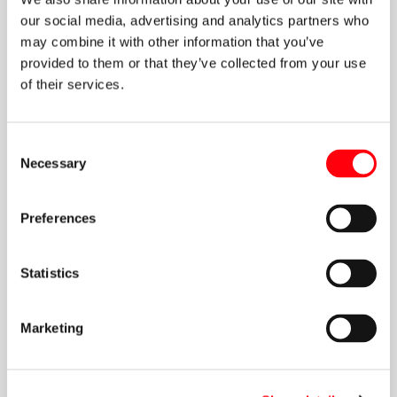
ΟΤΣ;
our social media, advertising and analytics partners who
may combine it with other information that you’ve
Διασφαλίζει την ισορροπία της αγοράς
– Οι
provided to them or that they’ve collected from your use
φθηνότερες μονάδες (ΑΠΕ, υδροηλεκτρικά, λιγνίτης)
of their services.
καλύπτουν πρώτα τη ζήτηση, αλλά αν χρειαστεί
περισσότερη ενέργεια, ενεργοποιούνται ακριβότερες
Consent
μονάδες (φυσικό αέριο, πετρέλαιο).
Necessary
Selection
Ενισχύει τον ανταγωνισμό
– Οι παραγωγοί
προσπαθούν να μειώσουν το κόστος τους για να
Preferences
συμμετέχουν στην αγορά με χαμηλότερες τιμές.
Αντικατοπτρίζει το πραγματικό κόστος του
Statistics
ρεύματος
– Όταν η ζήτηση είναι υψηλή ή οι τιμές
καυσίμων ανεβαίνουν, το κόστος παραγωγής αυξάνεται
και αντίστοιχα η τιμή χονδρικής.
Marketing