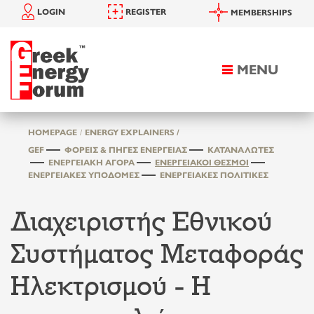
LOGIN
REGISTER
MEMBERSHIPS
MENU
Toggle
navigation
HOMEPAGE
ENERGY EXPLAINERS /
GEF
ΦΟΡΕΊΣ & ΠΗΓΈΣ ΕΝΈΡΓΕΙΑΣ
ΚΑΤΑΝΑΛΩΤΈΣ
ΕΝΕΡΓΕΙΑΚΉ ΑΓΟΡΆ
ΕΝΕΡΓΕΙΑΚΟΊ ΘΕΣΜΟΊ
ΕΝΕΡΓΕΙΑΚΈΣ ΥΠΟΔΟΜΈΣ
ΕΝΕΡΓΕΙΑΚΈΣ ΠΟΛΙΤΙΚΈΣ
Διαχειριστής Εθνικού
Συστήματος Μεταφοράς
Ηλεκτρισμού - Η