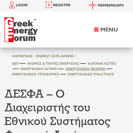
LOGIN
REGISTER
MEMBERSHIPS
MENU
Toggle
navigation
HOMEPAGE
ENERGY EXPLAINERS /
GEF
ΦΟΡΕΊΣ & ΠΗΓΈΣ ΕΝΈΡΓΕΙΑΣ
ΚΑΤΑΝΑΛΩΤΈΣ
ΕΝΕΡΓΕΙΑΚΉ ΑΓΟΡΆ
ΕΝΕΡΓΕΙΑΚΟΊ ΘΕΣΜΟΊ
ΕΝΕΡΓΕΙΑΚΈΣ ΥΠΟΔΟΜΈΣ
ΕΝΕΡΓΕΙΑΚΈΣ ΠΟΛΙΤΙΚΈΣ
ΔΕΣΦΑ – Ο
Διαχειριστής του
Εθνικού Συστήματος