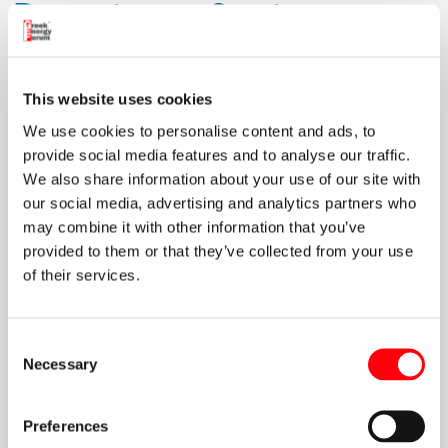
Βασικές υποδομές του
ΔΕΣΦΑ:
This website uses cookies
Εθνικό Σύστημα Μεταφοράς (αγωγοί υψηλής
πίεσης)
– Μεταφέρει φυσικό αέριο από τα σημεία
We use cookies to personalise content and ads, to
εισόδου σε όλη τη χώρα.
provide social media features and to analyse our traffic.
We also share information about your use of our site with
Τερματικός Σταθμός Ρεβυθούσας
– Υποδέχεται
our social media, advertising and analytics partners who
υγροποιημένο φυσικό αέριο (LNG) από διεθνείς αγορές
may combine it with other information that you’ve
και το επαναεριοποιεί.
provided to them or that they’ve collected from your use
of their services.
Διασυνδέσεις με γειτονικές χώρες
– Συνδέεται με
αγωγούς όπως ο TAP και ο IGB επιτρέποντας εξαγωγές
και εισαγωγές αερίου.
Consent
Necessary
Selection
Γιατί είναι σημαντικός ο
ΔΕΣΦΑ;
Preferences