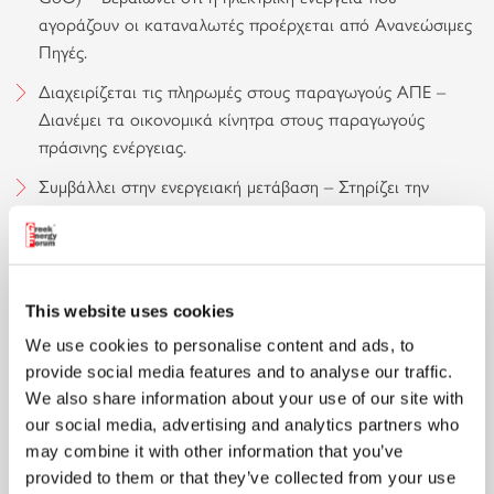
αγοράζουν οι καταναλωτές προέρχεται από Ανανεώσιμες
Πηγές.
Διαχειρίζεται τις πληρωμές στους παραγωγούς ΑΠΕ –
Διανέμει τα οικονομικά κίνητρα στους παραγωγούς
πράσινης ενέργειας.
Συμβάλλει στην ενεργειακή μετάβαση – Στηρίζει την
ανάπτυξη νέων έργων ΑΠΕ, διασφαλίζοντας την
ενσωμάτωσή τους στο ενεργειακό σύστημα.
Βασικές Αρμοδιότητες του
This website uses cookies
ΔΑΠΕΕΠ:
We use cookies to personalise content and ads, to
provide social media features and to analyse our traffic.
We also share information about your use of our site with
Εξισορρόπηση παραγωγής ΑΠΕ
– Παρακολουθεί την
our social media, advertising and analytics partners who
παραγωγή και κατανάλωση ώστε να διατηρείται η
may combine it with other information that you’ve
σταθερότητα του δικτύου.
provided to them or that they’ve collected from your use