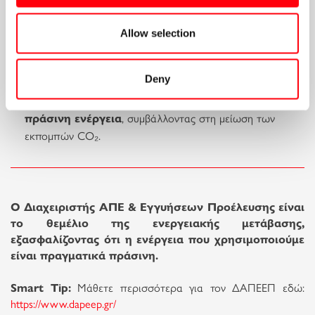
Ανανεώσιμων Πηγών
, επιτρέποντας την ομαλή
ενσωμάτωσή τους στο δίκτυο.
Allow selection
Βοηθά στην ανάπτυξη της αγοράς ΑΠΕ
, ενισχύοντας
τις επενδύσεις στην καθαρή ενέργεια.
Deny
Επιτρέπει στους καταναλωτές να επιλέγουν
πράσινη ενέργεια
, συμβάλλοντας στη μείωση των
εκπομπών CO₂.
Ο Διαχειριστής ΑΠΕ & Εγγυήσεων Προέλευσης είναι
το θεμέλιο της ενεργειακής μετάβασης,
εξασφαλίζοντας ότι η ενέργεια που χρησιμοποιούμε
είναι πραγματικά πράσινη.
Smart Tip:
Μάθετε περισσότερα για τον ΔΑΠΕΕΠ εδώ:
https://www.dapeep.gr/