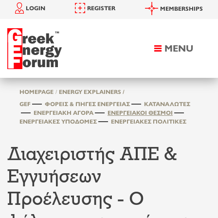
LOGIN
REGISTER
MEMBERSHIPS
MENU
Toggle
navigation
HOMEPAGE
ENERGY EXPLAINERS /
GEF
ΦΟΡΕΊΣ & ΠΗΓΈΣ ΕΝΈΡΓΕΙΑΣ
ΚΑΤΑΝΑΛΩΤΈΣ
ΕΝΕΡΓΕΙΑΚΉ ΑΓΟΡΆ
ΕΝΕΡΓΕΙΑΚΟΊ ΘΕΣΜΟΊ
ΕΝΕΡΓΕΙΑΚΈΣ ΥΠΟΔΟΜΈΣ
ΕΝΕΡΓΕΙΑΚΈΣ ΠΟΛΙΤΙΚΈΣ
Διαχειριστής ΑΠΕ &
Εγγυήσεων
Προέλευσης - Ο