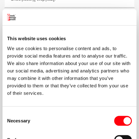
Υδρογόνο - Η πολλά υποσχόμενη
This website uses cookies
ενέργεια του μέλλοντος
We use cookies to personalise content and ads, to
Γνωρίζετε ότι το υδρογόνο μπορεί να αντικαταστήσει τα
provide social media features and to analyse our traffic.
ορυκτά καύσιμα και να μειώσει τις εκπομπές CO₂; Το
υδρογόνο είναι το ενεργειακό στοιχείο του μέλλοντος,
We also share information about your use of our site with
προσφέροντας καθαρή, αποδοτική και ευέλικτη ενέργεια.
our social media, advertising and analytics partners who
may combine it with other information that you’ve
provided to them or that they’ve collected from your use
of their services.
LNG - Το φυσικό αέριο σε υγρή μορφή
που αλλάζει το ενεργειακό τοπίο
Consent
Γνωρίζετε ότι το LNG (Liquified Natural Gas) μεταφέρει ενέργεια
Necessary
Selection
σε όλο τον κόσμο με μεγαλύτερη ευελιξία και χαμηλότερο
περιβαλλοντικό αποτύπωμα; Το LNG είναι η εξελιγμένη μορφή
του φυσικού αερίου, που ενισχύει την ενεργειακή ασφάλεια και