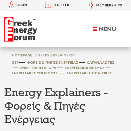
LOGIN
REGISTER
MEMBERSHIPS
MENU
Toggle
navigation
HOMEPAGE
ENERGY EXPLAINERS /
GEF
ΦΟΡΕΊΣ & ΠΗΓΈΣ ΕΝΈΡΓΕΙΑΣ
ΚΑΤΑΝΑΛΩΤΈΣ
ΕΝΕΡΓΕΙΑΚΉ ΑΓΟΡΆ
ΕΝΕΡΓΕΙΑΚΟΊ ΘΕΣΜΟΊ
ΕΝΕΡΓΕΙΑΚΈΣ ΥΠΟΔΟΜΈΣ
ΕΝΕΡΓΕΙΑΚΈΣ ΠΟΛΙΤΙΚΈΣ
Energy Explainers -
Φορείς & Πηγές
Ενέργειας