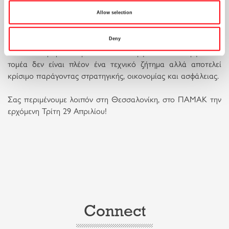
τις επιπτώσεις της ενεργειακής μετάβασης
Allow selection
τις γεωπολιτικές διαστάσεις της ενέργειας
Deny
Η κατανόηση των βασικών λειτουργιών του ενεργειακού
τομέα δεν είναι πλέον ένα τεχνικό ζήτημα αλλά αποτελεί
κρίσιμο παράγοντας στρατηγικής, οικονομίας και ασφάλειας.
Σας περιμένουμε λοιπόν στη Θεσσαλονίκη, στο ΠΑΜΑΚ την
ερχόμενη Τρίτη 29 Απριλίου!
Connect