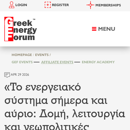
LOGIN
REGISTER
MEMBERSHIPS
MENU
Toggle
navigation
HOMEPAGE
EVENTS /
GEF EVENTS
AFFILIATE EVENTS
ENERGY ACADEMY
APR 29 2026
«Το ενεργειακό
σύστημα σήμερα και
αύριο: Δομή, λειτουργία
και γεωπολιτικές