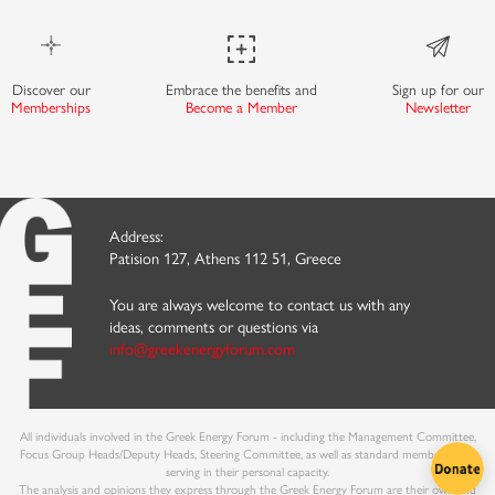
Discover our
Embrace the benefits and
Sign up for our
Memberships
Become a Member
Newsletter
Address:
Patision 127, Athens 112 51, Greece
You are always welcome to contact us with any
ideas, comments or questions via
info@greekenergyforum.com
All individuals involved in the Greek Energy Forum - including the Management Committee,
Focus Group Heads/Deputy Heads, Steering Committee, as well as standard members - are
serving in their personal capacity.
The analysis and opinions they express through the Greek Energy Forum are their own and