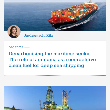
Andromachi Kila
DEC 7 2025
Decarbonising the maritime sector –
The role of ammonia as a competitive
clean fuel for deep sea shipping