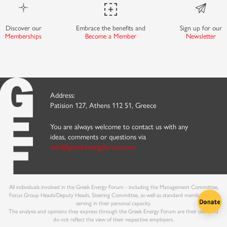
Discover our
Embrace the benefits and
Sign up for our
Memberships
Become a Member
Newsletter
Address:
Patision 127, Athens 112 51, Greece
You are always welcome to contact us with any
ideas, comments or questions via
info@greekenergyforum.com
All individuals involved in the Greek Energy Forum - including the Management Committee,
Focus Group Heads/Deputy Heads, Steering Committee, as well as standard members - are
serving in their personal capacity.
The analysis and opinions they express through the Greek Energy Forum are their own and
do not reflect the view of their respective employers.