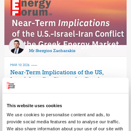
Mr Stergios Zacharakis
MAR 10 2026
Near‑Term Implications of the US,
Israel–Iran Conflict on the Greek
Energy Market
The escalating tensions between the US, Israel, and Iran are set to
influence Greece’s energy landscape, particularly LNG and natural
This website uses cookies
gas—areas where Greece plays a growing regional role.
We use cookies to personalise content and ads, to
provide social media features and to analyse our traffic.
We also share information about your use of our site with